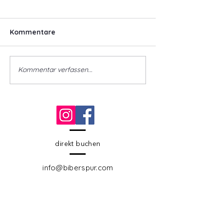
Kommentare
Kommentar verfassen...
The Fläming Nature
Paddling tours
Park
on the Elbe
direkt buchen
info@biberspur.com