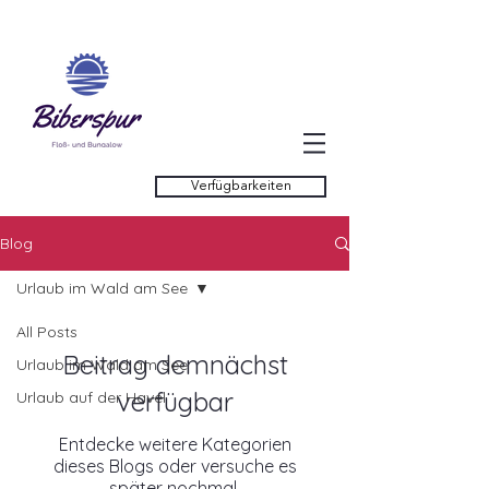
Verfügbarkeiten
Blog
Urlaub im Wald am See
All Posts
Beitrag demnächst
Urlaub im Wald am See
verfügbar
Urlaub auf der Havel
Entdecke weitere Kategorien
dieses Blogs oder versuche es
später nochmal.